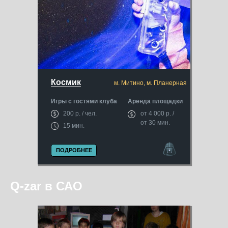
Космик
м. Митино, м. Планерная
Игры с гостями клуба
Аренда площадки
200 р. / чел.
от 4 000 р. /
от 30 мин.
15 мин.
ПОДРОБНЕЕ
Q-zar в САО