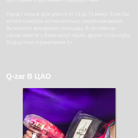
Раунд 1 игры в qzar длится от 10 до 15 минут. Если Вы
хотите поиграть исключительно своей компанией -
Вы можете арендовать площадку. В противном
случае вместе с Вами могут играть другие гости клуба.
Возрастные ограничения: 6+.
Q-zar В ЦАО