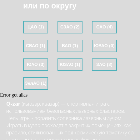
или по округу
ЦАО (1)
СЗАО (2)
САО (4)
СВАО (1)
ВАО (1)
ЮВАО (0)
ЮАО (3)
ЮЗАО (1)
ЗАО (3)
ЗелАО (1)
Error get alias
Q-zar
(кьюзар, квазар)
— спортивная игра с
использованием безопасных лазерных бластеров.
Цель игры - поразить соперника лазерным лучом.
Играть в кузар проходят в закрытых помещениях, как
правило, стилизованных под космическую тематику со
световыми и звуковыми спецэффектами.