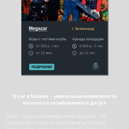
Megazar
г. Зеленоград
Игры с гостями клуба
Аренда площадки
от 300 р. / чел.
8 900 р. / 1 час
от 12 мин.
до 12 чел.
ПОДРОБНЕЕ
Q-zar в Москве – уникальная возможность
веселого и незабываемого досуга
Q-zar – одна из разновидностей лазертага. Это
популярная и очень интересная игра, которая