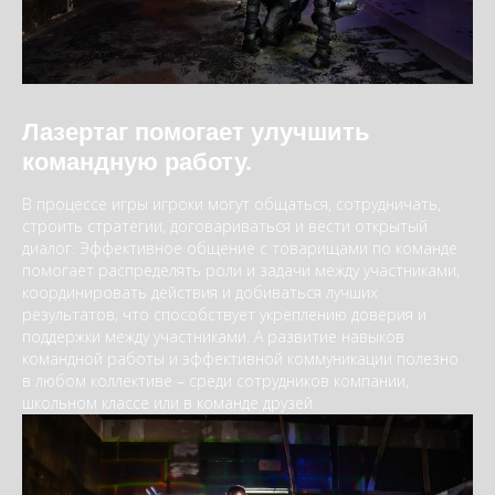
Лазертаг помогает улучшить
командную работу.
В процессе игры игроки могут общаться, сотрудничать,
строить стратегии, договариваться и вести открытый
диалог. Эффективное общение с товарищами по команде
помогает распределять роли и задачи между участниками,
координировать действия и добиваться лучших
результатов, что способствует укреплению доверия и
поддержки между участниками. А развитие навыков
командной работы и эффективной коммуникации полезно
в любом коллективе – среди сотрудников компании,
школьном классе или в команде друзей.