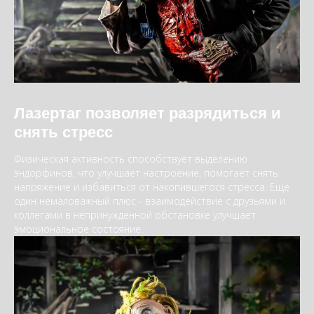
Лазертаг позволяет разрядиться и
снять стресс
Физическая активность способствует выделению
эндорфинов, что улучшает настроение, помогает снять
напряжение и избавиться от накопившегося стресса. Еще
один немаловажный плюс - взаимодействие с друзьями и
коллегами в непринужденной обстановке улучшает
эмоциональное состояние.