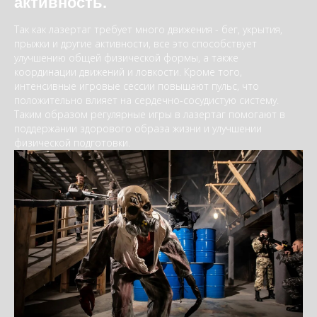
активность.
Так как лазертаг требует много движения - бег, укрытия,
прыжки и другие активности, все это способствует
улучшению общей физической формы, а также
координации движений и ловкости. Кроме того,
интенсивные игровые сессии повышают пульс, что
положительно влияет на сердечно-сосудистую систему.
Таким образом регулярные игры в лазертаг помогают в
поддержании здорового образа жизни и улучшении
физической подготовки.