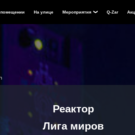
 помещении
На улице
Мероприятия
Q-Zar
Ак
n
Реактор
Лига миров